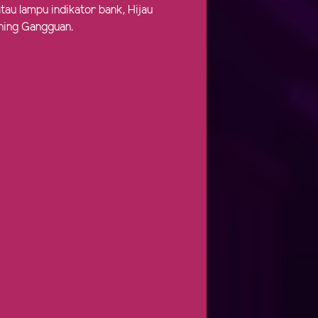
tau lampu indikator bank, Hijau
ning Gangguan.