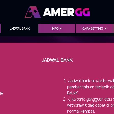
JADWAL BANK
INFO
CARA BETTING
JADWAL BANK
Jadwal bank sewaktu-wak
pemberitahuan terlebih da
BANK.
IB
Jika bank gangguan atau o
withdraw tidak dapat di 
normal kembali.